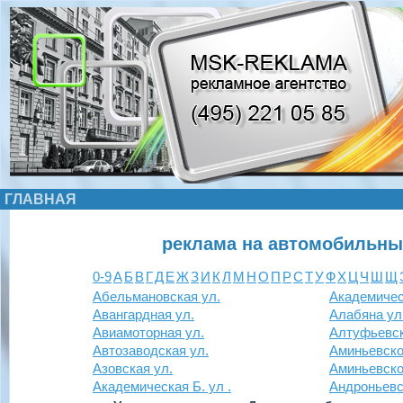
ГЛАВНАЯ
реклама на автомобильны
0-9
А
Б
В
Г
Д
Е
Ж
З
И
К
Л
М
Н
О
П
Р
С
Т
У
Ф
Х
Ц
Ч
Ш
Щ
Абельмановская ул.
Академичес
Авангардная ул.
Алабяна ул
Авиамоторная ул.
Алтуфьевск
Автозаводская ул.
Аминьевско
Азовская ул.
Аминьевско
Академическая Б. ул .
Андроньевск