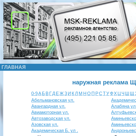
ГЛАВНАЯ
наружная реклама Щ
0-9
А
Б
В
Г
Д
Е
Ж
З
И
К
Л
М
Н
О
П
Р
С
Т
У
Ф
Х
Ц
Ч
Ш
Щ
Абельмановская ул.
Академичес
Авангардная ул.
Алабяна ул
Авиамоторная ул.
Алтуфьевск
Автозаводская ул.
Аминьевско
Азовская ул.
Аминьевско
Академическая Б. ул .
Андроньевск