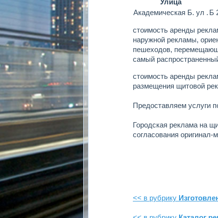
Улица
Академическая Б. ул .
Б 
стоимость аренды рекла
наружной рекламы, ориен
пешеходов, перемещающи
самый распространенный
стоимость аренды рекла
размещения щитовой ре
Предоставляем услуги 
Городская реклама на щ
согласования оригинал-м
<< в рубрику
Изготовле
<< в рубрику
Каталог р