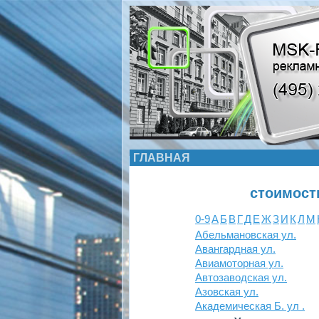
ГЛАВНАЯ
стоимост
0-9
А
Б
В
Г
Д
Е
Ж
З
И
К
Л
М
Абельмановская ул.
Авангардная ул.
Авиамоторная ул.
Автозаводская ул.
Азовская ул.
Академическая Б. ул .