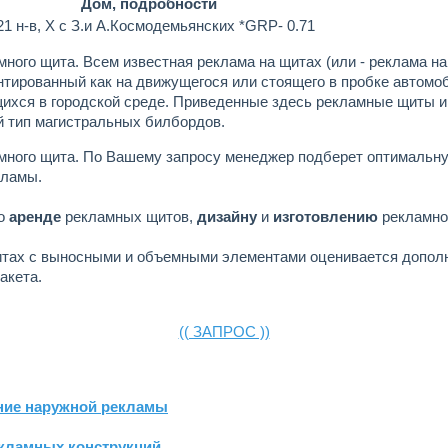
Дом, подробности
21 н-в, Х с З.и А.Космодемьянских *GRP- 0.71
много щита.
Всем известная реклама на щитах (или - реклама на
тированный как на движущегося или стоящего в пробке автомоб
хся в городской среде. Приведенные здесь рекламные щиты и
 тип магистральных билбордов.
много щита.
По Вашему запросу менеджер подберет оптимальн
кламы.
по
аренде
рекламных щитов,
дизайну
и
изготовлению
рекламно
итах с выносными и объемными элементами оценивается допол
акета.
(( ЗАПРОС ))
ние наружной рекламы
екламных конструкций