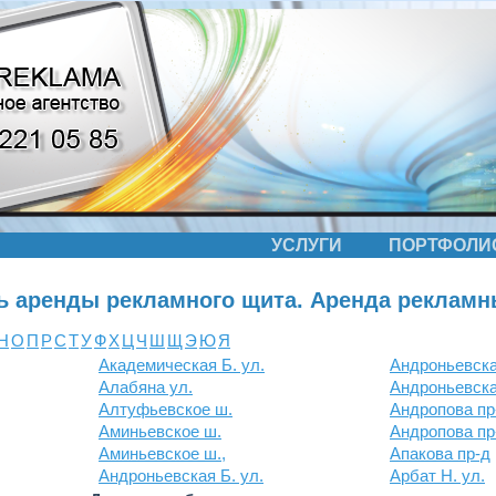
УСЛУГИ
ПОРТФОЛИ
ь аренды рекламного щита. Аренда рекламн
Н
О
П
Р
С
Т
У
Ф
Х
Ц
Ч
Ш
Щ
Э
Ю
Я
Академическая Б. ул.
Андроньевска
Алабяна ул.
Андроньевска
Алтуфьевское ш.
Андропова пр
Аминьевское ш.
Андропова пр-
Аминьевское ш.,
Апакова пр-д
Андроньевская Б. ул.
Арбат Н. ул.