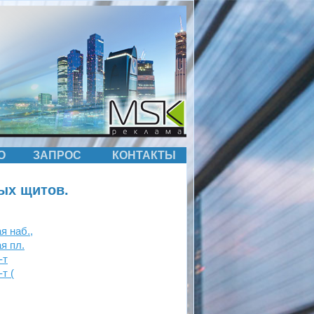
О
ЗАПРОС
КОНТАКТЫ
ых щитов.
я наб.,
я пл.
-т
т (