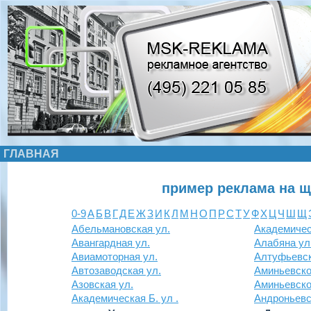
ГЛАВНАЯ
пример реклама на щ
0-9
А
Б
В
Г
Д
Е
Ж
З
И
К
Л
М
Н
О
П
Р
С
Т
У
Ф
Х
Ц
Ч
Ш
Щ
Абельмановская ул.
Академичес
Авангардная ул.
Алабяна ул
Авиамоторная ул.
Алтуфьевск
Автозаводская ул.
Аминьевско
Азовская ул.
Аминьевско
Академическая Б. ул .
Андроньевск