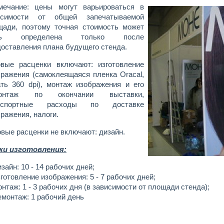
мечание: цены могут варьироваться в
исимости от общей запечатываемой
щади, поэтому точная стоимость может
ть определена только после
оставления плана будущего стенда.
овые расценки включают: изготовление
бражения (самоклеящаяся пленка Oracal,
ать 360 dpi), монтаж изображения и его
онтаж по окончании выставки,
нспортные расходы по доставке
ражения, налоги.
вые расценки не включают: дизайн.
ки изготовления:
изайн: 10 - 14 рабочих дней;
зготовление изображения: 5 - 7 рабочих дней;
онтаж: 1 - 3 рабочих дня (в зависимости от площади стенда);
емонтаж: 1 рабочий день