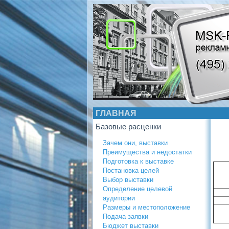
ГЛАВНАЯ
Базовые расценки
Зачем они, выставки
Преимущества и недостатки
Подготовка к выставке
Постановка целей
Выбор выставки
Определение целевой
аудитории
Размеры и местоположение
Подача заявки
Бюджет выставки