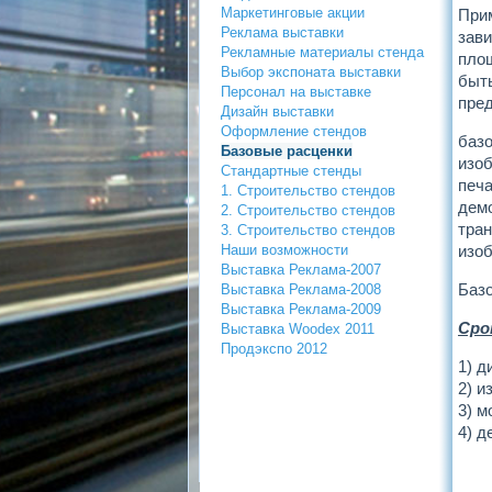
Маркетинговые акции
При
Реклама выставки
зав
Рекламные материалы стенда
пло
Выбор экспоната выставки
бы
Персонал на выставке
пред
Дизайн выставки
Оформление стендов
баз
Базовые расценки
изо
Стандартные стенды
печ
1. Строительство стендов
дем
2. Строительство стендов
тра
3. Строительство стендов
Наши возможности
изоб
Выставка Реклама-2007
Базо
Выставка Реклама-2008
Выставка Реклама-2009
Сро
Выставка Woodex 2011
Продэкспо 2012
1) д
2) и
3) м
4) д